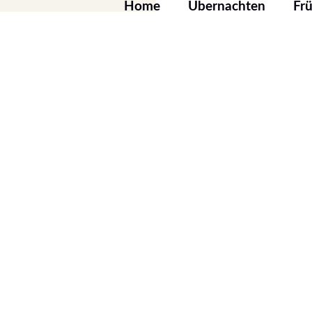
Home
Übernachten
Fr
Einzelzimmer
Doppelzimmer
Barrierefrei