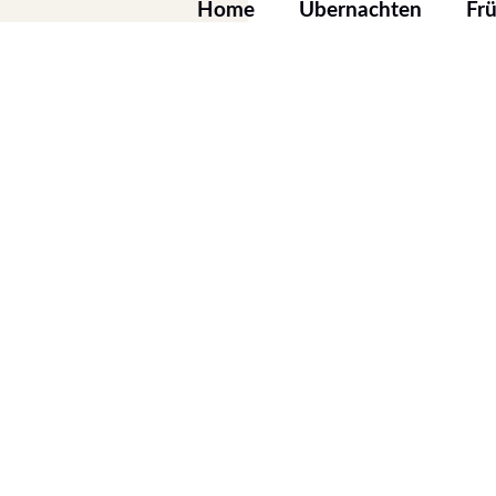
Home
Übernachten
Fr
Einzelzimmer
Doppelzimmer
Barrierefrei